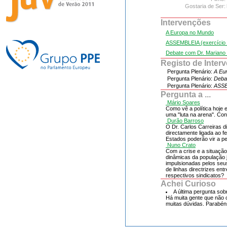
Gostaria de Ser:
Intervenções
A Europa no Mundo
ASSEMBLEIA (exercício 
Debate com Dr. Mariano
Registo de Inter
Pergunta Plenário:
A Eu
Pergunta Plenário:
Deba
Pergunta Plenário:
ASSE
Pergunta a ...
Mário Soares
Como vê a política hoje 
uma "luta na arena". Co
Durão Barroso
O Dr. Carlos Carreiras 
directamente ligada ao f
Estados poderão vir a p
Nuno Crato
Com a crise e a situaçã
dinâmicas da população
impulsionadas pelos seu
de linhas directrizes en
respectivos sindicatos?
Achei Curioso
A última pergunta sob
Há muita gente que não 
muitas dúvidas. Parabén