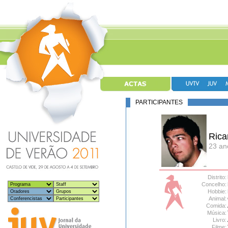
PARTICIPANTES
Rica
23 an
Distrito:
Concelho:
Hobbie:
Animal:
Comida:
Música:
Livro:
Filme: