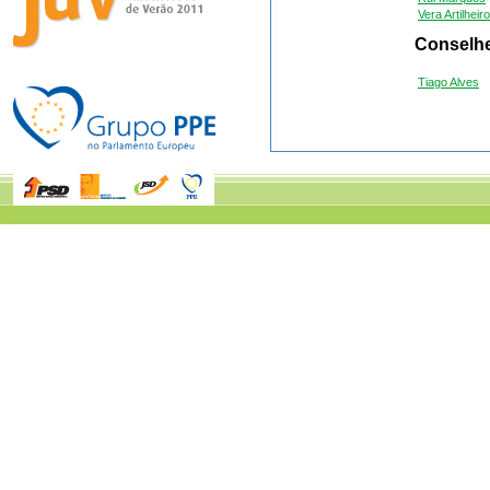
Vera Artilheiro
Conselhe
Tiago Alves