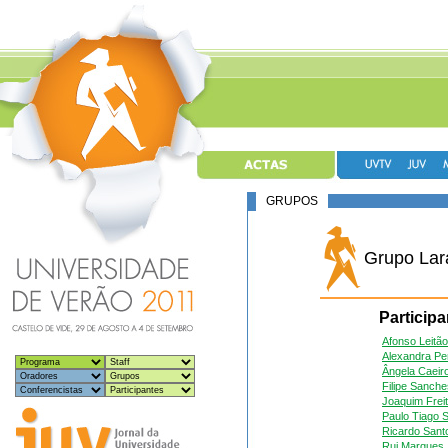
GRUPOS
Grupo Lar
Particip
Afonso Leitão
Alexandra Pe
Ângela Caeir
Filipe Sanche
Joaquim Frei
Paulo Tiago 
Ricardo Sant
Rui Marques