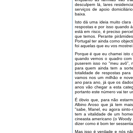
desculpem lá, lares residenci
serviços de apoio domiciliá
baixa.
Isto dá uma ideia muito clar
respostas e por isso quando à
está em risco, é preciso perc
que temos. Perante pirâmides
Portugal ter ainda como objec
foi aquelas que eu vos mostrei
Porque é que eu chamei isto d
quando vemos o quadro com 
puserem isso no "meu avô”, 
para quem ainda tem a sorte
totalidade de respostas para
vamos nos um milhão e novec
ano para ano, já que os dado
anos vão chegar a esta cate
portanto este número vai ter u
É óbvio que, para não estar
Albino Aroso que já tem mai
"sabe, Manel, eu agora sint
tem a vitalidade de um home
cineasta americano (o Woody 
dizer como é bom ter sessent
Mas isso é verdade e nós n