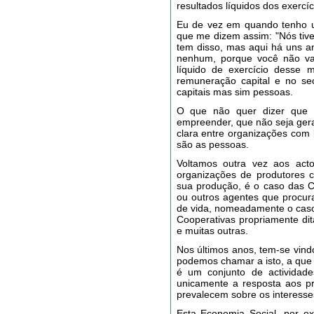
resultados líquidos dos exercíc
Eu de vez em quando tenho 
que me dizem assim: "Nós tive
tem disso, mas aqui há uns an
nenhum, porque você não vai 
líquido de exercício desse 
remuneração capital e no se
capitais mas sim pessoas.
O que não quer dizer que 
empreender, que não seja ger
clara entre organizações com
são as pessoas.
Voltamos outra vez aos act
organizações de produtores c
sua produção, é o caso das Co
ou outros agentes que procura
de vida, nomeadamente o caso
Cooperativas propriamente dit
e muitas outras.
Nos últimos anos, tem-se vind
podemos chamar a isto, a que
é um conjunto de actividade
unicamente a resposta aos p
prevalecem sobre os interesse
Esta Economia Social, por e