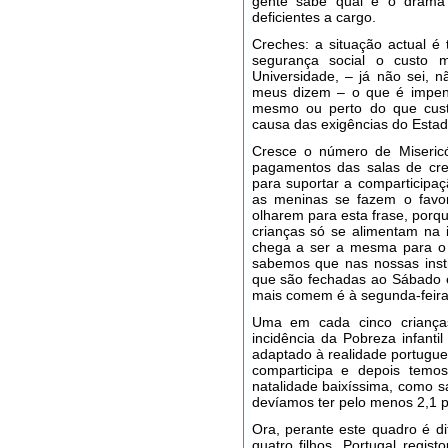
gente sabe qual é o drama 
deficientes a cargo.
Creches: a situação actual é
segurança social o custo
Universidade, – já não sei, 
meus dizem – o que é impen
mesmo ou perto do que custa
causa das exigências do Estad
Cresce o número de Miseric
pagamentos das salas de cre
para suportar a comparticip
as meninas se fazem o favor
olharem para esta frase, porq
crianças só se alimentam na i
chega a ser a mesma para o 
sabemos que nas nossas insti
que são fechadas ao Sábado 
mais comem é à segunda-feira.
Uma em cada cinco criança
incidência da Pobreza infant
adaptado à realidade portugue
comparticipa e depois tem
natalidade baixíssima, como 
devíamos ter pelo menos 2,1 
Ora, perante este quadro é dif
quatro filhos. Portugal regis