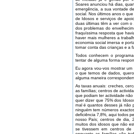
Soares anunciou há dias, qua
emergência, a sua vontade de
social. Nos últimos anos o qu
de Idosos e serviços de apoio
duas últimas têm a ver com o
dos problemas do envelhecim
fraquíssima resposta que havi
haver mais mulheres a trabal
economia social imersa e port
tomar conta das crianças e a f
Todos conhecem o programa
tentar de alguma forma respond
Eu agora vou-vos mostrar um 
o que temos de dados, quero
alguma maneira correspondem 
As taxas anuais: creches, cer
as famílias; centros de activi
que podiam ter actividade não 
quer dizer que 75% dos Idosos
mal é quantos desses já não 
ninguém tem números exactos;
deficiência 7,8%, aqui todos 
nosso País; centros de dia,
muitos dos idosos que não es
se tivessem em centros de d
enquanto as famílias vão tra