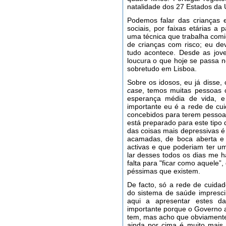
natalidade dos 27 Estados da 
Podemos falar das crianças 
sociais, por faixas etárias a
uma técnica que trabalha com
de crianças com risco; eu dev
tudo acontece. Desde as jov
loucura o que hoje se passa n
sobretudo em Lisboa.
Sobre os idosos, eu já disse
case
, temos muitas pessoas
esperança média de vida, 
importante eu é a rede de cu
concebidos para terem pessoas
está preparado para este tipo 
das coisas mais depressivas 
acamadas, de boca aberta e 
activas e que poderiam ter um
lar desses todos os dias me
falta para "ficar como aquele”
péssimas que existem.
De facto, só a rede de cuidad
do sistema de saúde impresc
aqui a apresentar estes d
importante porque o Governo a
tem, mas acho que obviamente
ainda por cima é muito mais 