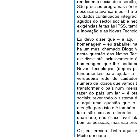
rendimento social de inserção,
São precisos programas série
necessário avançarmos – há bo
cuidados continuados integrad
agudos do sector social; é nece
exigências feitas às IPSS, tamb
a Inovação e as Novas Tecnolog
Eu devo dizer que – e aqui 
homenagem – eu trabalhei mu
há um mês, chamado Diogo V
nesta questão das Novas Tecn
ele disse até inclusivamente
homenagem que lhe podíamos 
Novas Tecnologias (depois p
fundamentais para ajudar a 
verdadeira rede de cuidados
número de idosos que vamos 
transformar o país num imen
fazer do país um lar – é pr
sociais; rever todo o sistema
e aqui uma questão que o 
atenção para isto e é também
luxo são coisas diferente
qualidade, não é aceitável f
bem as pessoas, mas não prec
Ok, eu termino. Tinha aqui 
Muito obrigado.