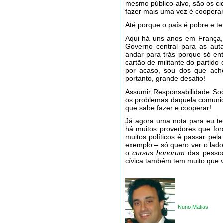
mesmo público-alvo, são os ci
fazer mais uma vez é cooperar,
Até porque o país é pobre e t
Aqui há uns anos em França,
Governo central para as aut
andar para trás porque só ent
cartão de militante do partid
por acaso, sou dos que ac
portanto, grande desafio!
Assumir Responsabilidade Soci
os problemas daquela comuni
que sabe fazer e cooperar!
Já agora uma nota para eu te
há muitos provedores que fo
muitos políticos é passar pel
exemplo – só quero ver o lad
o
cursus honorum
das pessoa
cívica também tem muito que v
Nuno Matias