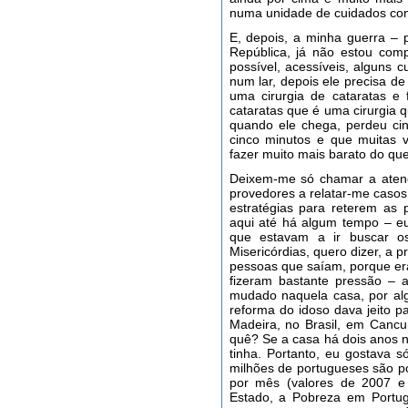
numa unidade de cuidados con
E, depois, a minha guerra –
República, já não estou co
possível, acessíveis, alguns 
num lar, depois ele precisa d
uma cirurgia de cataratas e
cataratas que é uma cirurgia q
quando ele chega, perdeu ci
cinco minutos e que muitas 
fazer muito mais barato do que
Deixem-me só chamar a atenç
provedores a relatar-me casos 
estratégias para reterem as p
aqui até há algum tempo – eu t
que estavam a ir buscar o
Misericórdias, quero dizer, a p
pessoas que saíam, porque e
fizeram bastante pressão – a
mudado naquela casa, por alg
reforma do idoso dava jeito p
Madeira, no Brasil, em Cancun
quê? Se a casa há dois anos n
tinha. Portanto, eu gostava 
milhões de portugueses são p
por mês (valores de 2007 e 
Estado, a Pobreza em Portu