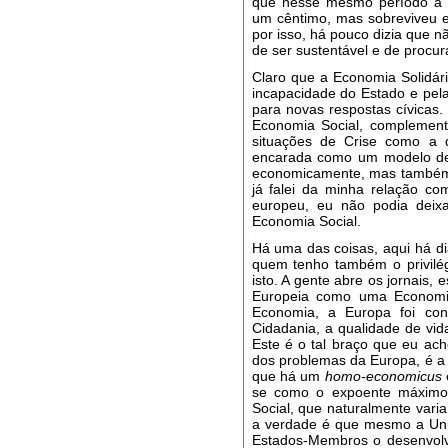
que nesse mesmo período a 
um cêntimo, mas sobreviveu e
por isso, há pouco dizia que n
de ser sustentável e de procur
Claro que a Economia Solidári
incapacidade do Estado e pel
para novas respostas cívicas.
Economia Social, complement
situações de Crise como a 
encarada como um modelo de 
economicamente, mas também
já falei da minha relação co
europeu, eu não podia deix
Economia Social.
Há uma das coisas, aqui há 
quem tenho também o privilé
isto. A gente abre os jornais, 
Europeia como uma Economia
Economia, a Europa foi con
Cidadania, a qualidade de vi
Este é o tal braço que eu ac
dos problemas da Europa, é a 
que há um
homo-economicus
se como o expoente máximo
Social, que naturalmente va
a verdade é que mesmo a Uni
Estados-Membros o desenvolv