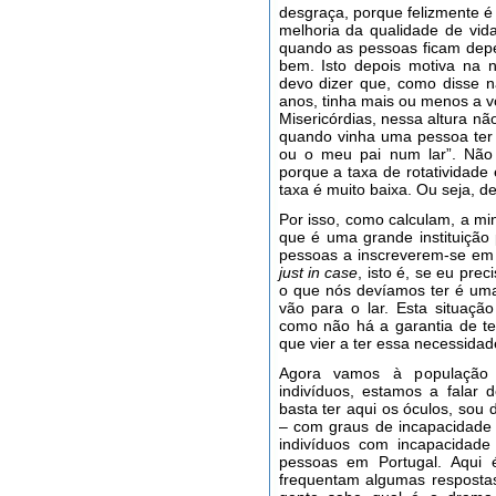
desgraça, porque felizmente é 
melhoria da qualidade de vi
quando as pessoas ficam depe
bem. Isto depois motiva na 
devo dizer que, como disse na
anos, tinha mais ou menos a v
Misericórdias, nessa altura nã
quando vinha uma pessoa ter c
ou o meu pai num lar”. Não 
porque a taxa de rotatividade
taxa é muito baixa. Ou seja, 
Por isso, como calculam, a mi
que é uma grande instituiçã
pessoas a inscreverem-se em 
just in case
, isto é, se eu prec
o que nós devíamos ter é um
vão para o lar. Esta situaç
como não há a garantia de te
que vier a ter essa necessidad
Agora vamos à população p
indivíduos, estamos a falar
basta ter aqui os óculos, sou 
– com graus de incapacidade
indivíduos com incapacidade
pessoas em Portugal. Aqui 
frequentam algumas respostas