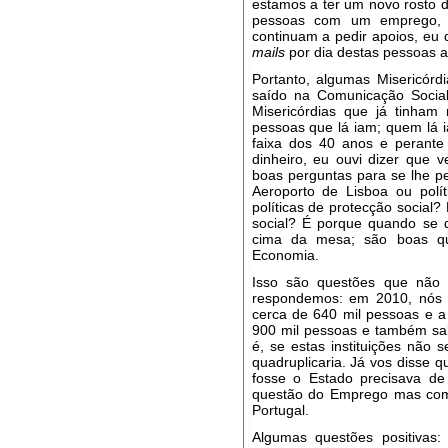
estamos a ter um novo rosto d
pessoas com um emprego, 
continuam a pedir apoios, eu 
mails
por dia destas pessoas a
Portanto, algumas Misericórdi
saído na Comunicação Socia
Misericórdias que já tinham 
pessoas que lá iam; quem lá 
faixa dos 40 anos e perante
dinheiro, eu ouvi dizer que
boas perguntas para se lhe pe
Aeroporto de Lisboa ou polí
políticas de protecção social?
social? É porque quando se d
cima da mesa; são boas qu
Economia.
Isso são questões que não
respondemos: em 2010, nós 
cerca de 640 mil pessoas e a
900 mil pessoas e também sabe
é, se estas instituições não 
quadruplicaria. Já vos disse
fosse o Estado precisava de 
questão do Emprego mas com 
Portugal.
Algumas questões positivas