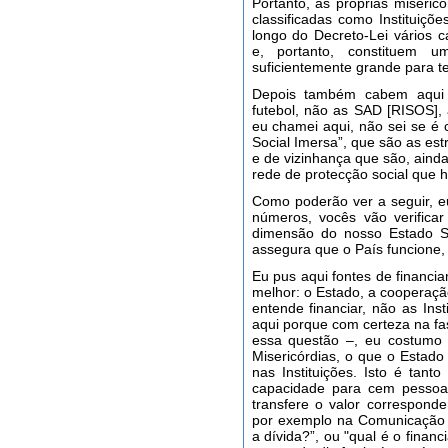
Portanto, as próprias miseric
classificadas como Instituiçõ
longo do Decreto-Lei vários c
e, portanto, constituem um
suficientemente grande para t
Depois também cabem aqui a
futebol, não as SAD [RISOS],
eu chamei aqui, não sei se é 
Social Imersa”, que são as est
e de vizinhança que são, ainda
rede de protecção social que 
Como poderão ver a seguir, e
números, vocês vão verifica
dimensão do nosso Estado So
assegura que o País funcione, 
Eu pus aqui fontes de financi
melhor: o Estado, a cooperaçã
entende financiar, não as Ins
aqui porque com certeza na fa
essa questão –, eu costumo 
Misericórdias, o que o Estado
nas Instituições. Isto é tan
capacidade para cem pessoas
transfere o valor correspond
por exemplo na Comunicação 
a dívida?”, ou "qual é o fina