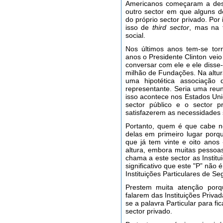
Americanos começaram a desc
outro sector em que alguns d
do próprio sector privado. Po
isso de
third sector
, mas na 
social.
Nos últimos anos tem-se to
anos o Presidente Clinton vei
conversar com ele e ele diss
milhão de Fundações. Na altur
uma hipotética associaçã
representante. Seria uma re
isso acontece nos Estados Uni
sector público e o sector p
satisfazerem as necessidades s
Portanto, quem é que cabe ne
delas em primeiro lugar porqu
que já tem vinte e oito ano
altura, embora muitas pessoa
chama a este sector as Institu
significativo que este "P” não 
Instituições Particulares de Se
Prestem muita atenção porq
falarem das Instituições Priva
se a palavra Particular para 
sector privado.