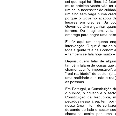
sei que aqui há filhos, há fu
muito próximo vocês vão ter u
um pai a necessitar de cuidad
um filho sem vaga numa creche
porque o Governo acabou de
lugares em creches. Já po
Governos têm a ganhar quand
terreno. Ou imaginem, volta
emprego para pagar uma coisa t
Eu fiz aqui um pequeno enq
intervenção. O que é isto do 
toda a gente fala na Economia
– também se fala hoje muito –
Depois, quero falar de algun
também falarei de coisas que
chamei aqui "o impensável”; a
"real realidade” do sector (c
uma realidade que não é real
as pessoas.
Em Portugal, a Constituição d
o público, o privado e o secto
Constituição da República
pecados nessa área, tem por 
nessa área – tem de se fazer
deixando de lado o sector soc
chama-se assim por uma in