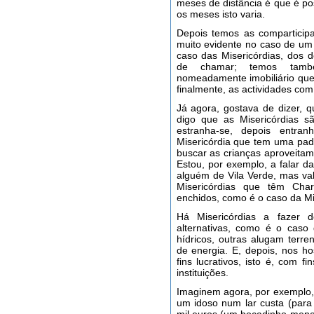
meses de distância é que é po
os meses isto varia.
Depois temos as comparticipa
muito evidente no caso de um 
caso das Misericórdias, dos 
de chamar; temos també
nomeadamente imobiliário que 
finalmente, as actividades com 
Já agora, gostava de dizer, 
digo que as Misericórdias s
estranha-se, depois entra
Misericórdia que tem uma pa
buscar as crianças aproveita
Estou, por exemplo, a falar da
alguém de Vila Verde, mas val
Misericórdias que têm Cha
enchidos, como é o caso da Mis
Há Misericórdias a fazer d
alternativas, como é o caso
hídricos, outras alugam terre
de energia. E, depois, nos h
fins lucrativos, isto é, com 
instituições.
Imaginem agora, por exemplo,
um idoso num lar custa (par