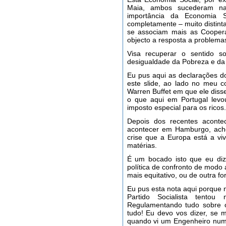
Maia, ambos sucederam na
importância da Economia 
completamente – muito distint
se associam mais as Coopera
objecto a resposta a problemas
Visa recuperar o sentido s
desigualdade da Pobreza e da
Eu pus aqui as declarações d
este slide, ao lado no meu 
Warren Buffet em que ele diss
o que aqui em Portugal lev
imposto especial para os ricos.
Depois dos recentes acont
acontecer em Hamburgo, ac
crise que a Europa está a vi
matérias.
É um bocado isto que eu diz
política de confronto de modo
mais equitativo, ou de outra 
Eu pus esta nota aqui porque
Partido Socialista tento
Regulamentando tudo sobre o
tudo! Eu devo vos dizer, se m
quando vi um Engenheiro nu