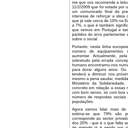
me que vos recomende a leit
11/2/2009 que foi votada po
um comunicado final da pre
interesse de reforçar a ideia
que já vale cerca de 10% na 
a 7%, o que é também signifi
que vemos em Portugal e tam
partidos do arco parlamentar 
sobre o social.
Portanto, nesta linha europe
número de equipamentos s
aumentar. Actualmente, pela
sobretudo pela errada conce
humano encontramo-nos numa 
para durar alguns anos. Ou 
tenderá a diminuir nos próxi
mesmo a pena saudar, medida
Ministério da Solidariedade
concreto em relação a essas 
com bom senso, só com boa v
número de respostas sociais
populações.
Agora vamos falar mais de n
estima-se que 79% são pr
corresponde ao sector privad
dos 20% - que é o que falta a
de metade já é gerido por in