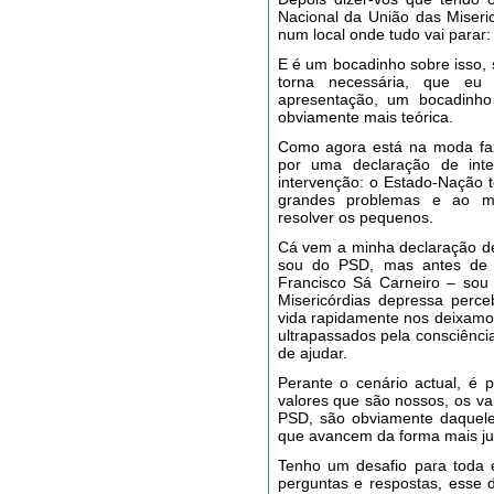
Nacional da União das Miseric
num local onde tudo vai parar
E é um bocadinho sobre isso, 
torna necessária, que eu
apresentação, um bocadinho 
obviamente mais teórica.
Como agora está na moda faz
por uma declaração de int
intervenção: o Estado-Nação 
grandes problemas e ao m
resolver os pequenos.
Cá vem a minha declaração de 
sou do PSD, mas antes de 
Francisco Sá Carneiro – sou
Misericórdias depressa perc
vida rapidamente nos deixamos
ultrapassados pela consciênci
de ajudar.
Perante o cenário actual, é 
valores que são nossos, os va
PSD, são obviamente daquel
que avancem da forma mais jus
Tenho um desafio para toda 
perguntas e respostas, esse d