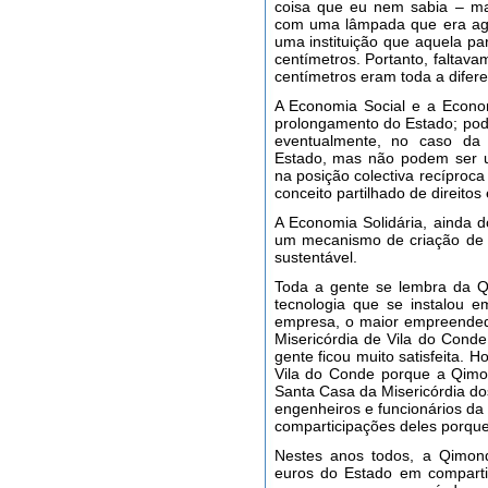
coisa que eu nem sabia – ma
com uma lâmpada que era ago
uma instituição que aquela par
centímetros. Portanto, faltav
centímetros eram toda a difere
A Economia Social e a Econo
prolongamento do Estado; po
eventualmente, no caso da
Estado, mas não podem ser u
na posição colectiva recíproc
conceito partilhado de direitos
A Economia Solidária, ainda d
um mecanismo de criação de
sustentável.
Toda a gente se lembra da 
tecnologia que se instalou 
empresa, o maior empreended
Misericórdia de Vila do Conde
gente ficou muito satisfeita. 
Vila do Conde porque a Qimon
Santa Casa da Misericórdia do
engenheiros e funcionários d
comparticipações deles porque
Nestes anos todos, a Qimon
euros do Estado em comparti