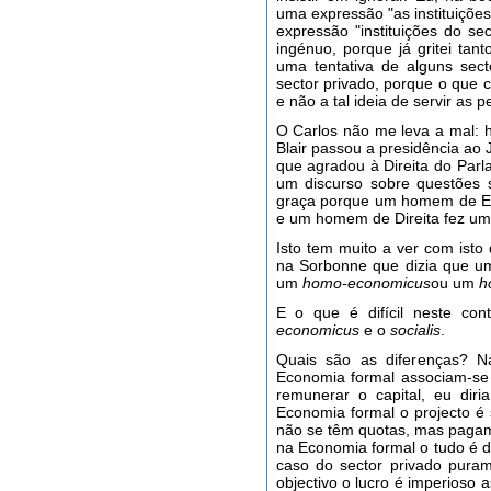
uma expressão "as instituições
expressão "instituições do se
ingénuo, porque já gritei tant
uma tentativa de alguns sec
sector privado, porque o que c
e não a tal ideia de servir as 
O Carlos não me leva a mal: 
Blair passou a presidência ao 
que agradou à Direita do Parl
um discurso sobre questões 
graça porque um homem de Es
e um homem de Direita fez um
Isto tem muito a ver com isto
na Sorbonne que dizia que u
um
homo-economicus
ou um
h
E o que é difícil neste cont
economicus
e o
socialis
.
Quais são as diferenças? N
Economia formal associam-se 
remunerar o capital, eu dir
Economia formal o projecto é
não se têm quotas, mas pagam-
na Economia formal o tudo é d
caso do sector privado pura
objectivo o lucro é imperioso