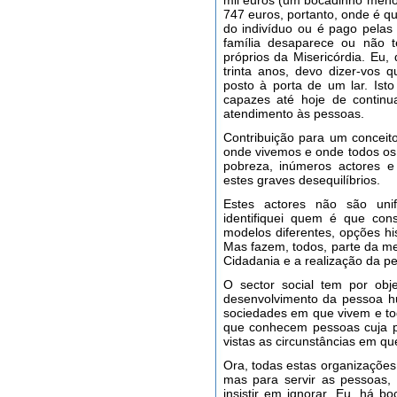
mil euros (um bocadinho meno
747 euros, portanto, onde é qu
do indivíduo ou é pago pelas
família desaparece ou não t
próprios da Misericórdia. Eu,
trinta anos, devo dizer-vos
posto à porta de um lar. Ist
capazes até hoje de continu
atendimento às pessoas.
Contribuição para um conceito
onde vivemos e onde todos os
pobreza, inúmeros actores e 
estes graves desequilíbrios.
Estes actores não são un
identifiquei quem é que cons
modelos diferentes, opções hi
Mas fazem, todos, parte da me
Cidadania e a realização da 
O sector social tem por obj
desenvolvimento da pessoa h
sociedades em que vivem e tod
que conhecem pessoas cuja par
vistas as circunstâncias em qu
Ora, todas estas organizações
mas para servir as pessoas,
insistir em ignorar. Eu, há b